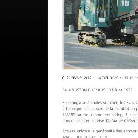
29 FÉVRIER 2012
TYPE D'ENGIN:
PELLES E
Pelle RUSTON BUCYRUS 10 RB de 1938
Pelle anglaise à câbles sur chenilles R
britannique, réchappée de la ferraille) en 
188162 tourne comme une horloge !) : ell
provient de l’entreprise TALMA de Chièvre
Acquise grâce à la générosité des entr
WAELE, JOURET et LIXON.