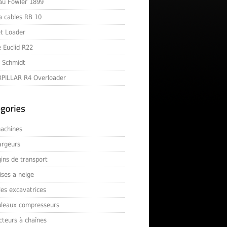
au Fowler 1899
 a cables RB 10
t Loader
 Euclid R22
e Schmidt
PILLAR R4 Overloader
achines
argeurs
ins de transport
ises a neige
les excavatrices
uleaux compresseurs
cteurs à chaînes