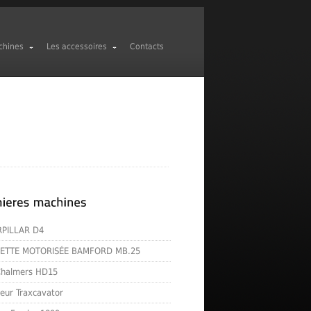
chines
Les accessoires
Contacts
RPILLAR D4
ETTE MOTORISÉE BAMFORD MB.25
-Chalmers HD15
eur Traxcavator