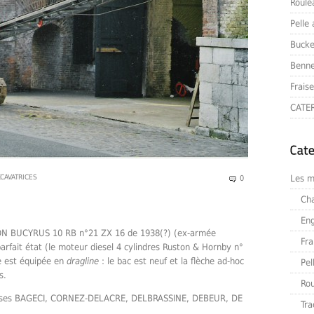
Roule
Pelle
Bucke
Benne
Frais
CATER
XCAVATRICES
Les m
0
Ch
Eng
USTON BUCYRUS 10 RB n°21 ZX 16 de 1938(?) (ex-armée
Fra
parfait état (le moteur diesel 4 cylindres Ruston & Hornby n°
e est équipée en
dragline
: le bac est neuf et la flèche ad-hoc
Pel
s.
Ro
eprises BAGECI, CORNEZ-DELACRE, DELBRASSINE, DEBEUR, DE
Tra