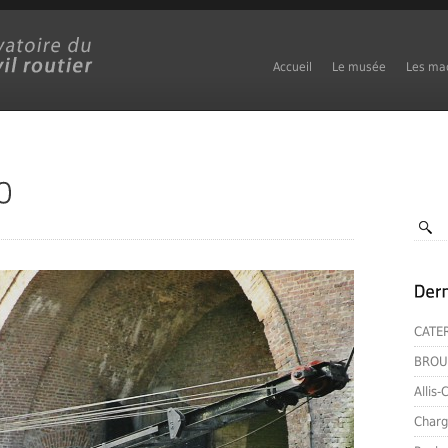
Accueil
Le musée
Les ma
CATE
BROU
Allis
Charg