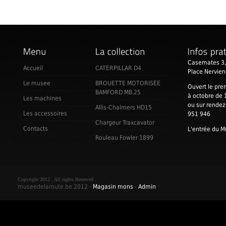
Casemates 3,
Accueil
CATERPILLAR D4
Place Nervie
Le musee
BROUETTE MOTORISÉE
Ouvert le pre
BAMFORD MB.25
à octobre de 
Les machines
ou sur rende
Allis-Chalmers HD15
Les accessoires
951 946
Chargeur Traxcavator
Contacts
L'entrée du M
Rouleau Fowler 1899
Copyright 2012 , All rights Reserved
museedelaroute.be 2012 -
Magasin mons
-
Admin