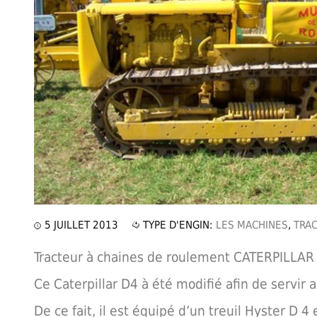
5 JUILLET 2013
TYPE D'ENGIN:
LES MACHINES
,
TRAC
Tracteur à chaines de roulement CATERPILLAR
Ce Caterpillar D4 à été modifié afin de servir 
De ce fait, il est équipé d’un treuil Hyster D 4 