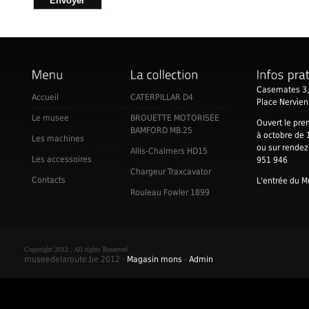
Casemates 3,
Accueil
CATERPILLAR D4
Place Nervie
Le musee
BROUETTE MOTORISÉE
Ouvert le pre
BAMFORD MB.25
à octobre de 
Les machines
ou sur rende
Allis-Chalmers HD15
Les accessoires
951 946
Chargeur Traxcavator
Contacts
L'entrée du M
Rouleau Fowler 1899
Copyright 2012 , All rights Reserved
museedelaroute.be 2012 -
Magasin mons
-
Admin