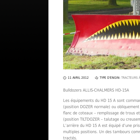
11 AVRIL 2012
TYPE D'ENGIN:
TRACTEURS 
Bulldozers ALLIS-CHALMERS HD-15A
Les équipements du HD 15 A sont command
(position DOZER normale) ou obliquement
flanc de coteaux – remplissage de trous et
(position TILTDOZER – talutage ou creusem
L’arrière du HD 15 A est équipé d’une pris
multiples positions. Un des tambours com
tractés.