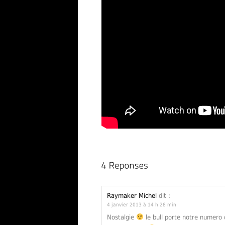
Raymaker Michel
dit :
4 janvier 2013 à 14 h 28 min
Nostalgie
le bull porte notre numero 