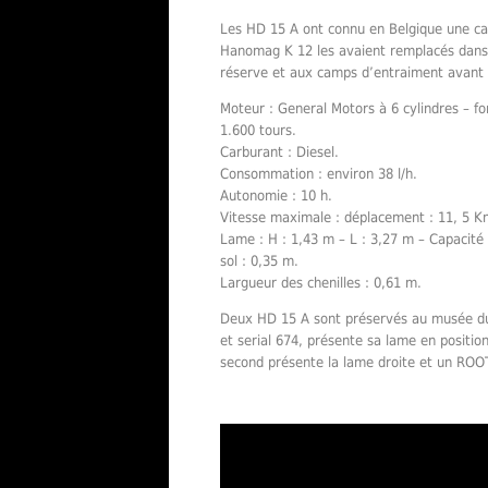
Les HD 15 A ont connu en Belgique une car
Hanomag K 12 les avaient remplacés dans le
réserve et aux camps d’entraiment avant l
Moteur : General Motors à 6 cylindres – 
1.600 tours.
Carburant : Diesel.
Consommation : environ 38 l/h.
Autonomie : 10 h.
Vitesse maximale : déplacement : 11, 5 K
Lame : H : 1,43 m – L : 3,27 m – Capacité
sol : 0,35 m.
Largueur des chenilles : 0,61 m.
Deux HD 15 A sont préservés au musée du
et serial 674, présente sa lame en positio
second présente la lame droite et un ROOT