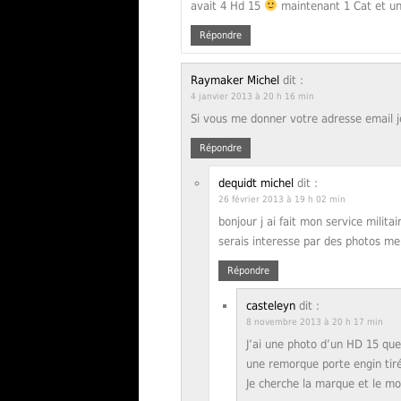
avait 4 Hd 15
maintenant 1 Cat et un 
Répondre
Raymaker Michel
dit :
4 janvier 2013 à 20 h 16 min
Si vous me donner votre adresse email 
Répondre
dequidt michel
dit :
26 février 2013 à 19 h 02 min
bonjour j ai fait mon service mili
serais interesse par des photos me
Répondre
casteleyn
dit :
8 novembre 2013 à 20 h 17 min
J’ai une photo d’un HD 15 que
une remorque porte engin tir
Je cherche la marque et le m