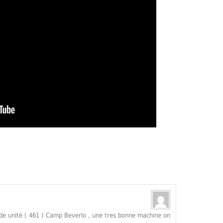
de unité ( 461 ) Camp Beverlo , une tres bonne machine on