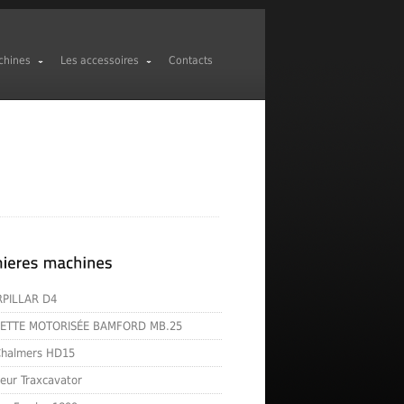
chines
Les accessoires
Contacts
RPILLAR D4
ETTE MOTORISÉE BAMFORD MB.25
-Chalmers HD15
eur Traxcavator