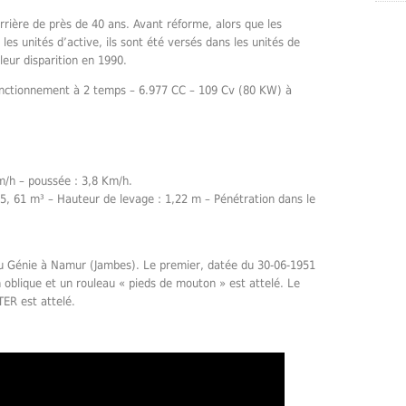
rière de près de 40 ans. Avant réforme, alors que les
s unités d’active, ils sont été versés dans les unités de
eur disparition en 1990.
fonctionnement à 2 temps – 6.977 CC – 109 Cv (80 KW) à
m/h – poussée : 3,8 Km/h.
 5, 61 m³ – Hauteur de levage : 1,22 m – Pénétration dans le
 Génie à Namur (Jambes). Le premier, datée du 30-06-1951
n oblique et un rouleau « pieds de mouton » est attelé. Le
ER est attelé.