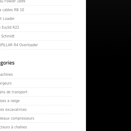
au Fowler 1899
 a cables RB 10
t Loader
 Euclid R22
e Schmidt
PILLAR R4 Overloader
achines
argeurs
ins de transport
ises a neige
les excavatrices
uleaux compresseurs
cteurs à chaînes