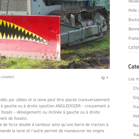
Roule
Pelle
Bucke
Benne
Frais
CATER
À CHAÎNES
4
Les m
Ch
Eng
és par câbles et la lame peut être placée transversalement
 à gauche ou à droite (position ANGLEDOZER – creusement à
Fra
 fossés – déneigement) ou inclinée à gauche ou à droite
Pel
ent de fossés).
e de force double à tambour ainsi qu’une barre de traction à
Ro
mande la lame et l’autre permet de manœuvrer les engins
Tra