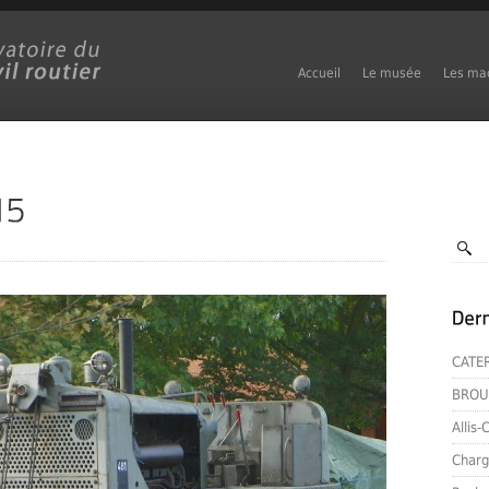
Accueil
Le musée
Les ma
CATE
BROU
Allis
Charg