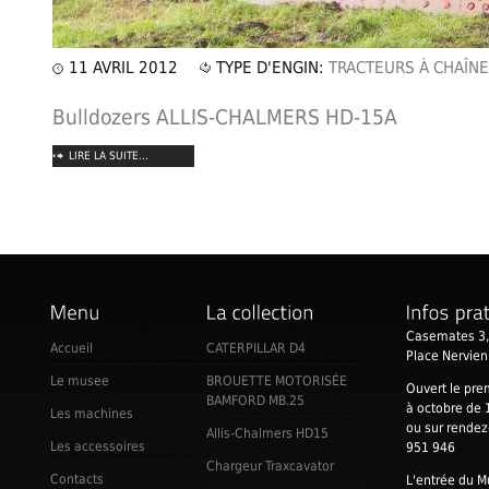
11 AVRIL 2012
TYPE D'ENGIN:
TRACTEURS À CHAÎN
Bulldozers ALLIS-CHALMERS HD-15A
LIRE LA SUITE...
Casemates 3,
Accueil
CATERPILLAR D4
Place Nervie
Le musee
BROUETTE MOTORISÉE
Ouvert le pre
BAMFORD MB.25
à octobre de 
Les machines
ou sur rende
Allis-Chalmers HD15
Les accessoires
951 946
Chargeur Traxcavator
Contacts
L'entrée du M